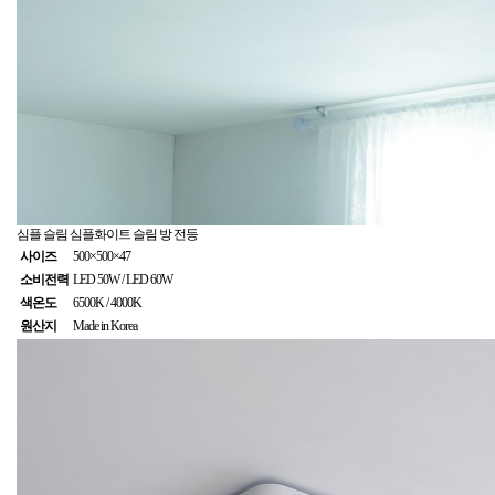
심플 슬림
심플화이트 슬림 방 전등
사이즈
500×500×47
소비전력
LED 50W / LED 60W
색온도
6500K / 4000K
원산지
Made in Korea