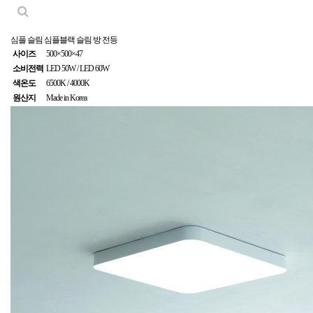
심플 슬림
심플블랙 슬림 방 전등
사이즈
500×500×47
소비전력
LED 50W / LED 60W
색온도
6500K / 4000K
원산지
Made in Korea