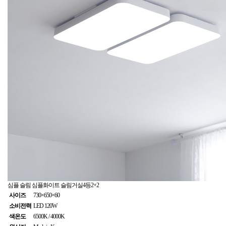
심플 슬림
심플화이트 슬림거실4등2+2
사이즈
730×650×60
소비전력
LED 120W
색온도
6500K / 4000K