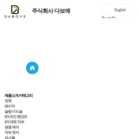
주식회사 다보예
Powered by
가정용 조명
제품소개
가정용 조명
제품소개
제품소개 카테고리
전체
레이저
슬림 미드솔
KS 라인 펜던트
KS LINE 직부
원형 에어
직하 엣지
파스텔