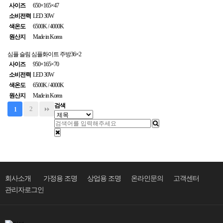
사이즈
650×165×47
소비전력
LED 30W
색온도
6500K / 4000K
원산지
Made in Korea
심플 슬림
심플화이트 주방36×2
사이즈
950×165×70
소비전력
LED 30W
색온도
6500K / 4000K
원산지
Made in Korea
검색
2
1
회사소개
가정용 조명
상업용 조명
온라인문의
고객센터
관리자로그인