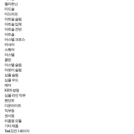
멜라토닌
미드솔
미드러프
아트솔 슬림
아트솔 입체
아트솔 건반
아트솔
아스텔 크로스
리네아
스퀘어
아스텔
클린
아스텔 슬림
아로미 슬림
심플 슬림
심플 우드
에어
KIDS 방등
심플 라인 직부
펜던트
다운라이트
직부등
센서등
리폼용 모듈
기타 제품
Total 22건
1 페이지